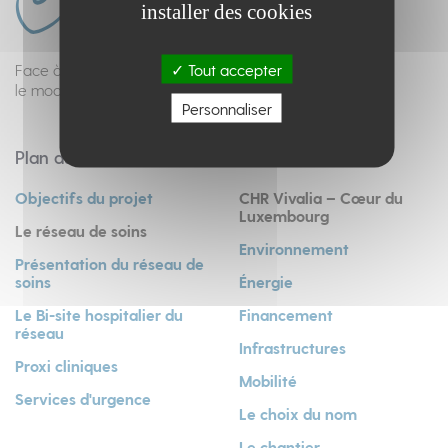
installer des cookies
Tout accepter
Face à l’évolution des soins et de la médecine,
le modèle hospitalier doit se réinventer...
Personnaliser
Plan du site
Objectifs du projet
CHR Vivalia – Cœur du
Luxembourg
Le réseau de soins
Environnement
Présentation du réseau de
soins
Énergie
Le Bi-site hospitalier du
Financement
réseau
Infrastructures
Proxi cliniques
Mobilité
Services d'urgence
Le choix du nom
Le chantier