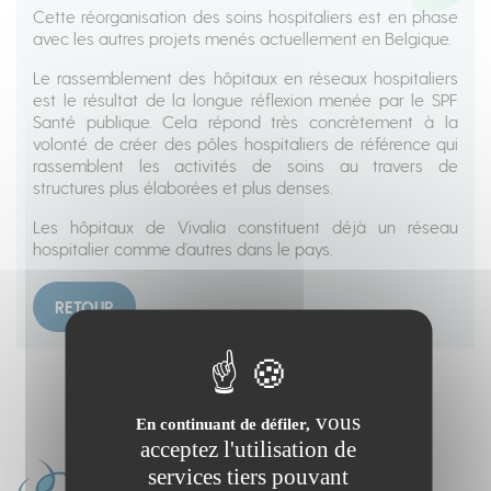
Cette réorganisation des soins hospitaliers est en phase
avec les autres projets menés actuellement en Belgique.
Le rassemblement des hôpitaux en réseaux hospitaliers
est le résultat de la longue réflexion menée par le SPF
Santé publique. Cela répond très concrètement à la
volonté de créer des pôles hospitaliers de référence qui
rassemblent les activités de soins au travers de
structures plus élaborées et plus denses.
Les hôpitaux de Vivalia constituent déjà un réseau
hospitalier comme d’autres dans le pays.
RETOUR
vous
En continuant de défiler,
acceptez l'utilisation de
services tiers pouvant