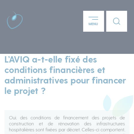
Panneau de gestion des cookies
Lien ver
MENU
Aller au contenu principal
L’AVIQ a-t-elle fixé des
conditions financières et
administratives pour financer
le projet ?
Oui, des conditions de financement des projets de
construction et de rénovation des infrastructures
hospitalières sont fixées par décret. Celles-ci comportent,