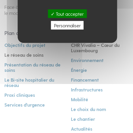
Face à l’évolution des soins et de la médecine,
le modèle hospitalier doit se réinventer...
Tout accepter
Personnaliser
Plan du site
Objectifs du projet
CHR Vivalia – Cœur du
Luxembourg
Le réseau de soins
Environnement
Présentation du réseau de
soins
Énergie
Le Bi-site hospitalier du
Financement
réseau
Infrastructures
Proxi cliniques
Mobilité
Services d'urgence
Le choix du nom
Le chantier
Actualités