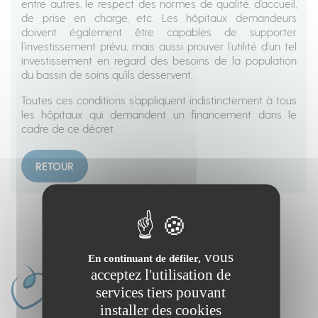
entre autres, le respect des normes de qualité, d’accueil,
de prise en charge, etc. Les hôpitaux demandeurs
doivent également être capables de supporter
l’investissement prévu, mais aussi prouver l’utilité d’un tel
investissement en regard des besoins de la population
du bassin de soins qu’ils desservent.
Toutes ces conditions s’appliquent indistinctement à tous
les hôpitaux qui demandent un financement dans le
cadre de ce décret.
RETOUR
vous
En continuant de défiler,
acceptez l'utilisation de
services tiers pouvant
installer des cookies