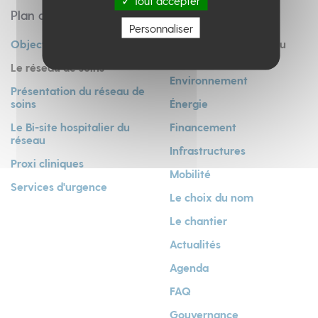
Tout accepter
Plan du site
Personnaliser
Objectifs du projet
CHR Vivalia – Cœur du
Luxembourg
Le réseau de soins
Environnement
Présentation du réseau de
soins
Énergie
Le Bi-site hospitalier du
Financement
réseau
Infrastructures
Proxi cliniques
Mobilité
Services d'urgence
Le choix du nom
Le chantier
Actualités
Agenda
FAQ
Gouvernance