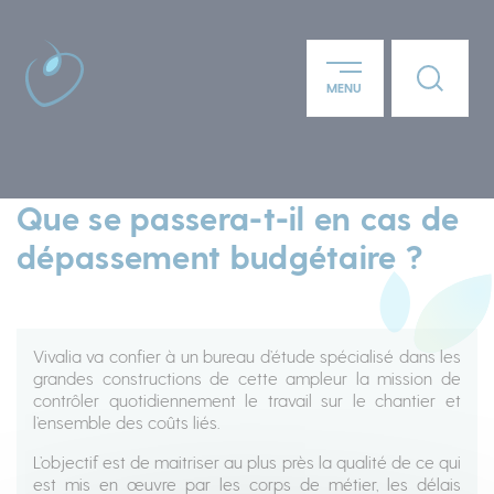
Panneau de gestion des cookies
Lien ver
MENU
Aller au contenu principal
Que se passera-t-il en cas de
dépassement budgétaire ?
Vivalia va confier à un bureau d’étude spécialisé dans les
grandes constructions de cette ampleur la mission de
contrôler quotidiennement le travail sur le chantier et
l’ensemble des coûts liés.
L’objectif est de maitriser au plus près la qualité de ce qui
est mis en œuvre par les corps de métier, les délais