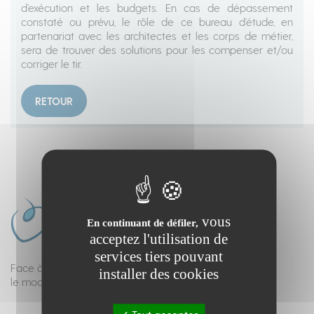
d’exécution et les budgets. En cas de dépassement
constaté ou prévu, le rôle de ce bureau d’étude, en
partenariat avec les architectes et les corps de métier,
sera de trouver des solutions pour les compenser et/ou
corriger le tir.
RETOUR
vous
En continuant de défiler,
acceptez l'utilisation de
services tiers pouvant
Face à l’évolution des soins et de la médecine,
installer des cookies
le modèle hospitalier doit se réinventer...