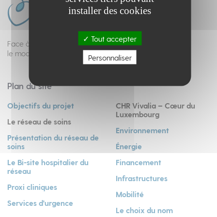
installer des cookies
Tout accepter
Face à l’évolution des soins et de la médecine,
le modèle hospitalier doit se réinventer...
Personnaliser
Plan du site
Objectifs du projet
CHR Vivalia – Cœur du
Luxembourg
Le réseau de soins
Environnement
Présentation du réseau de
soins
Énergie
Le Bi-site hospitalier du
Financement
réseau
Infrastructures
Proxi cliniques
Mobilité
Services d'urgence
Le choix du nom