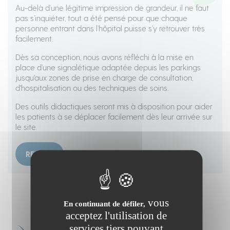
Au-delà d’une légitime impression de grandeur, il ne faut
pas s’inquiéter, tout a été pensé pour que chaque
personne entrant dans l’hôpital puisse s’y retrouver très
facilement.
Dès sa conception, nous avons réfléchi à la mise en
place d’une signalétique adaptée depuis les parkings
jusqu'aux zones de prise en charge de consultation,
d'hospitalisation ou des techniques de soins.
Des outils didactiques seront mis à disposition pour aider
les patients à se déplacer facilement dès leur arrivée sur
le site.
RETOUR
vous
En continuant de défiler,
acceptez l'utilisation de
services tiers pouvant