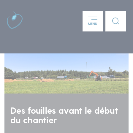
Panneau de gestion des cookies
Lien ver
MENU
Aller au contenu principal
Des fouilles avant le début
du chantier