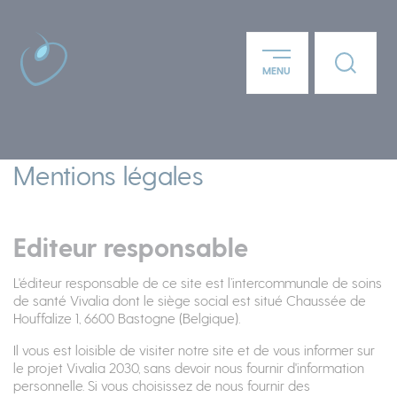
Panneau de gestion des cookies
Lien ver
MENU
Aller au contenu principal
Mentions légales
Editeur responsable
L'éditeur responsable de ce site est l’intercommunale de soins
de santé Vivalia dont le siège social est situé Chaussée de
Houffalize 1, 6600 Bastogne (Belgique).
Il vous est loisible de visiter notre site et de vous informer sur
le projet Vivalia 2030, sans devoir nous fournir d'information
personnelle. Si vous choisissez de nous fournir des