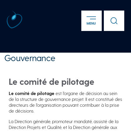
Panneau de gestion des cookies
Lien ver
MENU
Aller au contenu principal
Gouvernance
Le comité de pilotage
Le comité de pilotage
est l'organe de décision au sein
de la structure de gouvernance projet. II est constitué des
directeurs de l'organisation pouvant contribuer à la prise
de décisions.
La Direction générale, promoteur mandaté, assisté de Ia
Direction Projets et Qualité, et la Direction générale aux