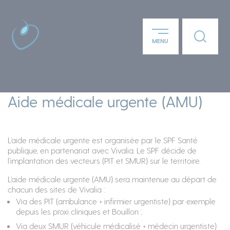
Panneau de gestion des cookies
Lien ver
MENU
Aller au contenu principal
Aide médicale urgente (AMU)
L’aide médicale urgente est organisée par le SPF Santé
publique, en partenariat avec Vivalia. Le SPF décide de
l’implantation des vecteurs (PIT et SMUR) sur le territoire.
L'aide médicale urgente (AMU) sera maintenue au départ de
chacun des sites de Vivalia :
Via des PIT (ambulance + infirmier urgentiste) par exemple
depuis les proxi cliniques et Bouillon ;
Via deux SMUR (véhicule médicalisé + médecin urgentiste)