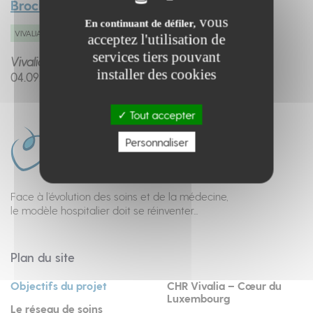
Brochure d'information sur Vivalia 2030
vous
En continuant de défiler,
VIVALIA 2030
acceptez l'utilisation de
services tiers pouvant
Vivalia
installer des cookies
04.
09.
2025
Tout accepter
Personnaliser
Face à l’évolution des soins et de la médecine,
le modèle hospitalier doit se réinventer...
Plan du site
Objectifs du projet
CHR Vivalia – Cœur du
Luxembourg
Le réseau de soins