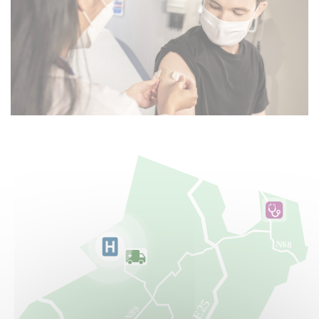
N68
E25
N89