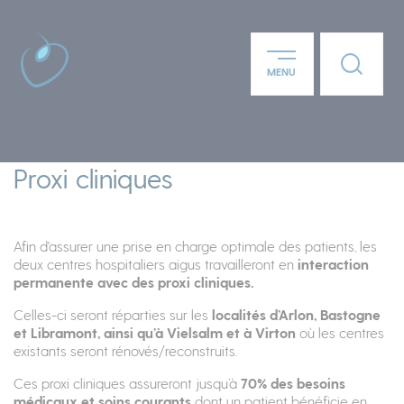
Panneau de gestion des cookies
Lien ver
MENU
Aller au contenu principal
Proxi cliniques
Afin d'assurer une prise en charge optimale des patients, les
deux centres hospitaliers aigus travailleront en
interaction
permanente avec des proxi cliniques.
Celles-ci seront réparties sur les
localités d’Arlon, Bastogne
et Libramont, ainsi qu’à Vielsalm et à Virton
où les centres
existants seront rénovés/reconstruits.
Ces proxi cliniques assureront jusqu’à
70% des besoins
médicaux et soins courants
dont un patient bénéficie en