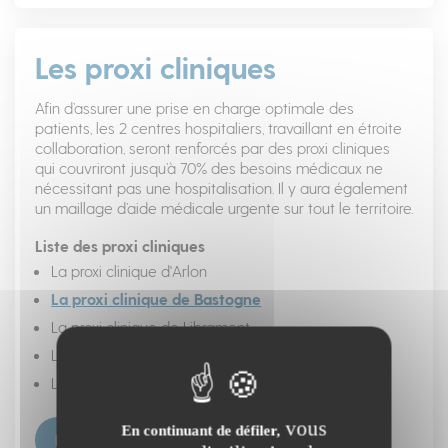
Les proxi cliniques
Afin d’assurer une prise en charge optimale des
patients, les 2 centres hospitaliers, travaillant en étroite
collaboration, seront renforcés par des proxi cliniques
qui couvriront jusqu’à 70% des besoins médicaux ne
nécessitant pas une hospitalisation. Il y aura également
un maillage d’aide médicale urgente sur tout le territoire.
Liste des proxi cliniques
La proxi clinique d'Arlon
La proxi clinique de Bastogne
La proxi clinique de Libramont
La proxi clinique de Vielsalm
La proxi clinique de Virton
vous
En continuant de défiler,
PROXI CLINIQUES