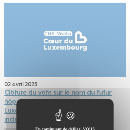
02
avril
2025
Clôture du vote sur le nom du futur
hôpital : « CHR Vivalia – Cœur du
Luxembourg », un choix réfléchi et
inclusif
vous
En continuant de défiler,