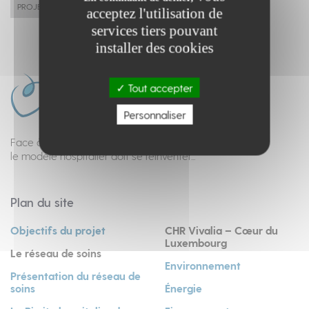
PROJET
acceptez l'utilisation de
services tiers pouvant
installer des cookies
Tout accepter
Personnaliser
Face à l’évolution des soins et de la médecine,
le modèle hospitalier doit se réinventer...
Plan du site
Objectifs du projet
CHR Vivalia – Cœur du
Luxembourg
Le réseau de soins
Environnement
Présentation du réseau de
soins
Énergie