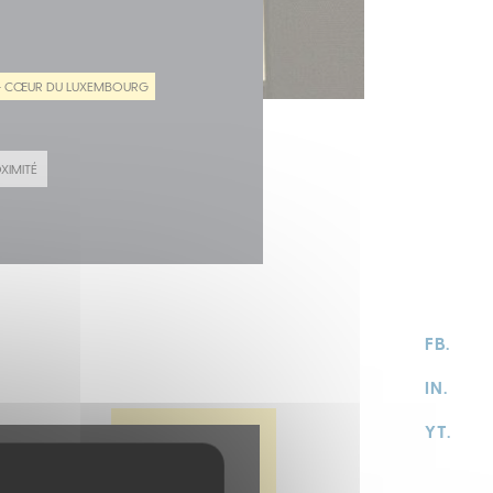
 – CŒUR DU LUXEMBOURG
XIMITÉ
FB.
IN.
YT.