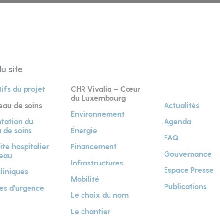
u site
ifs du projet
CHR Vivalia – Cœur
du Luxembourg
eau de soins
Actualités
Environnement
tation du
Agenda
 de soins
Énergie
FAQ
site hospitalier
Financement
Gouvernance
seau
Infrastructures
Espace Presse
cliniques
Mobilité
Publications
es d'urgence
Le choix du nom
Le chantier