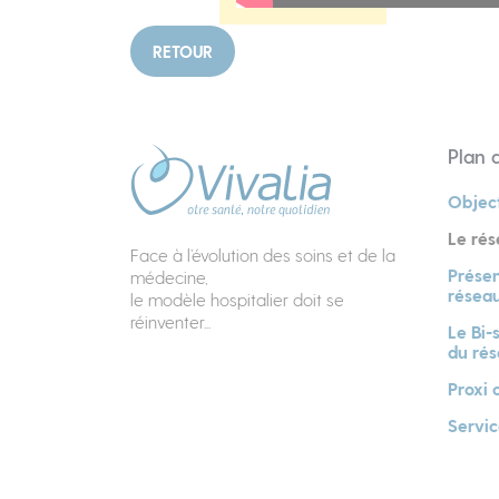
RETOUR
Plan d
Object
Le rés
Face à l’évolution des soins et de la
Présen
médecine,
réseau
le modèle hospitalier doit se
réinventer...
Le Bi-
du ré
Proxi 
Servic