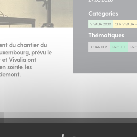
Catégories
VIVALIA 2030
CHR VIVALIA
Thématiques
ent du chantier du
CHANTIER
PROJET
PRO
Luxembourg, prévu le
et Vivalia ont
n soirée, les
udemont.